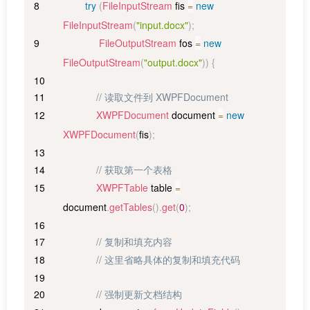
try
(
FileInputStream
 fis 
=
new
FileInputStream
(
"input.docx"
)
;
FileOutputStream
 fos 
=
new
FileOutputStream
(
"output.docx"
)
)
{
// 读取文件到 XWPFDocument
XWPFDocument
 document 
=
new
XWPFDocument
(
fis
)
;
// 获取第一个表格
XWPFTable
 table 
=
document
.
getTables
(
)
.
get
(
0
)
;
// 复制和填充内容
// 这里省略具体的复制和填充代码
// 强制更新文档结构