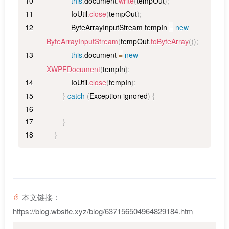
this
.
document
.
write
(
tempOut
)
;
IoUtil
.
close
(
tempOut
)
;
ByteArrayInputStream
 tempIn 
=
new
ByteArrayInputStream
(
tempOut
.
toByteArray
(
)
)
;
this
.
document
=
new
XWPFDocument
(
tempIn
)
;
IoUtil
.
close
(
tempIn
)
;
}
catch
(
Exception
 ignored
)
{
}
}
本文链接：
https://blog.wbsite.xyz/blog/637156504964829184.htm