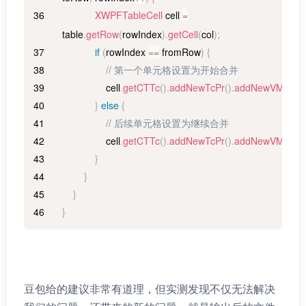
XWPFTableCell
 cell 
=
table
.
getRow
(
rowIndex
)
.
getCell
(
col
)
;
if
(
rowIndex 
==
 fromRow
)
{
// 第一个单元格设置为开始合并
                cell
.
getCTTc
(
)
.
addNewTcPr
(
)
.
addNewVMerge
}
else
{
// 后续单元格设置为继续合并
                cell
.
getCTTc
(
)
.
addNewTcPr
(
)
.
addNewVMerge
}
}
}
}
豆包给的建议非常有道理，但实测发现不仅无法解决