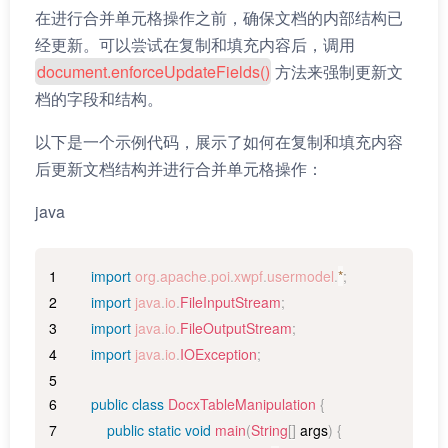
在进行合并单元格操作之前，确保文档的内部结构已
经更新。可以尝试在复制和填充内容后，调用
document.enforceUpdateFields()
方法来强制更新文
档的字段和结构。
以下是一个示例代码，展示了如何在复制和填充内容
后更新文档结构并进行合并单元格操作：
java
import
org
.
apache
.
poi
.
xwpf
.
usermodel
.
*
;
import
java
.
io
.
FileInputStream
;
import
java
.
io
.
FileOutputStream
;
import
java
.
io
.
IOException
;
public
class
DocxTableManipulation
{
public
static
void
main
(
String
[
]
 args
)
{