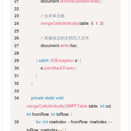
            document
.
enforceUpdateFields
(
)
;
// 合并单元格
mergeCellsVertically
(
table
,
0
,
1
,
3
)
;
// 将修改后的文档写入文件
            document
.
write
(
fos
)
;
}
catch
(
IOException
 e
)
{
            e
.
printStackTrace
(
)
;
}
}
private
static
void
mergeCellsVertically
(
XWPFTable
 table
,
int
 col
,
int
 fromRow
,
int
 toRow
)
{
for
(
int
 rowIndex 
=
 fromRow
;
 rowIndex 
<=
toRow
;
 rowIndex
++
)
{